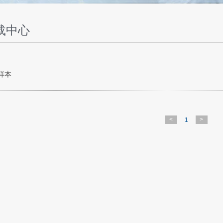
载中心
-样本
<
>
1